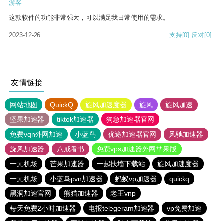
游客
这款软件的功能非常强大，可以满足我日常使用的需求。
2023-12-26
支持
[0]
反对
[0]
友情链接
网站地图
QuickQ
旋风加速度器
旋风
旋风加速
坚果加速器
tiktok加速器
狗急加速器官网
免费vqn外网加速
小蓝鸟
优途加速器官网
风驰加速器
旋风加速器
八戒看书
免费vps加速器外网苹果版
一元机场
芒果加速器
一起扶墙下载站
旋风加速度器
一元机场
小蓝鸟pvn加速器
蚂蚁vp加速器
quickq
黑洞加速官网
熊猫加速器
老王vnp
每天免费2小时加速器
电报telegeram加速器
vp免费加速