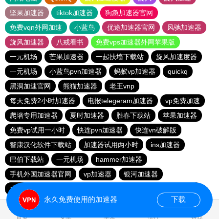
坚果加速器
tiktok加速器
狗急加速器官网
免费vqn外网加速
小蓝鸟
优途加速器官网
风驰加速器
旋风加速器
八戒看书
免费vps加速器外网苹果版
一元机场
芒果加速器
一起扶墙下载站
旋风加速度器
一元机场
小蓝鸟pvn加速器
蚂蚁vp加速器
quickq
黑洞加速官网
熊猫加速器
老王vnp
每天免费2小时加速器
电报telegeram加速器
vp免费加速
爬墙专用加速器
夏时加速器
胜春下载站
苹果加速器
免费vp试用一小时
快连pvn加速器
快连vn破解版
智康汉化软件下载站
加速器试用两小时
ins加速器
巴伯下载站
一元机场
hammer加速器
手机外国加速器官网
vp加速器
银河加速器
手机外国加速器官网
西柚加速器
quickq
苹果加速器
永久免费使用的加速器
下载
0.869154s
首页
安卓
苹果
排行
推荐