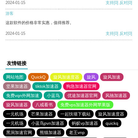
2024-01-15
支持
[0]
反对
[0]
游客
这款软件的价格非常实惠，值得推荐。
2024-01-15
支持
[0]
反对
[0]
友情链接
网站地图
QuickQ
旋风加速度器
旋风
旋风加速
坚果加速器
tiktok加速器
狗急加速器官网
免费vqn外网加速
小蓝鸟
优途加速器官网
风驰加速器
旋风加速器
八戒看书
免费vps加速器外网苹果版
一元机场
芒果加速器
一起扶墙下载站
旋风加速度器
一元机场
小蓝鸟pvn加速器
蚂蚁vp加速器
quickq
黑洞加速官网
熊猫加速器
老王vnp