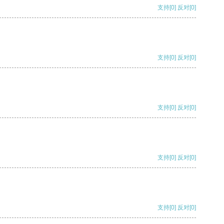
支持
[0]
反对
[0]
支持
[0]
反对
[0]
支持
[0]
反对
[0]
支持
[0]
反对
[0]
支持
[0]
反对
[0]