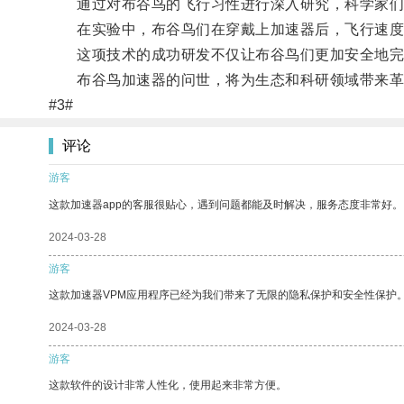
通过对布谷鸟的飞行习性进行深入研究，科学家们
在实验中，布谷鸟们在穿戴上加速器后，飞行速度
这项技术的成功研发不仅让布谷鸟们更加安全地完
布谷鸟加速器的问世，将为生态和科研领域带来革
#3#
评论
游客
这款加速器app的客服很贴心，遇到问题都能及时解决，服务态度非常好。
2024-03-28
游客
这款加速器VPM应用程序已经为我们带来了无限的隐私保护和安全性保护
2024-03-28
游客
这款软件的设计非常人性化，使用起来非常方便。