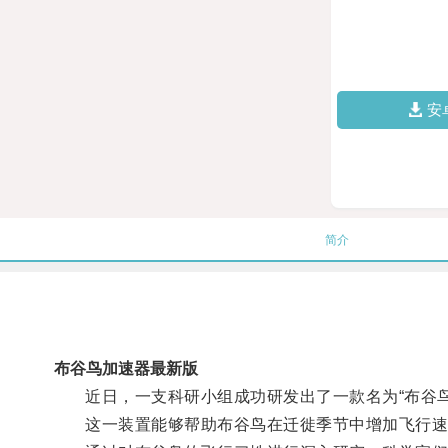
安
简介
布谷鸟加速器最新版
近日，一支科研小组成功研发出了一款名为“布谷鸟
这一装置能够帮助布谷鸟在迁徙季节中增加飞行速