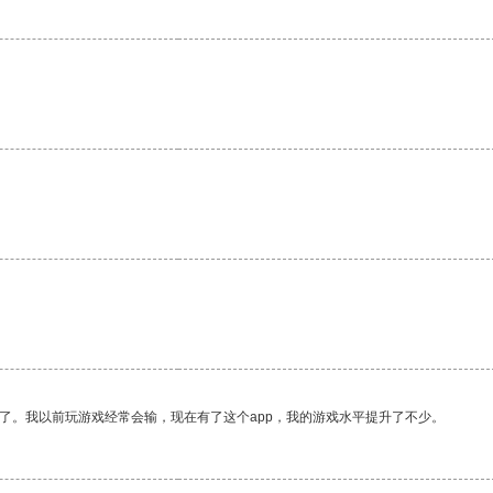
了。我以前玩游戏经常会输，现在有了这个app，我的游戏水平提升了不少。