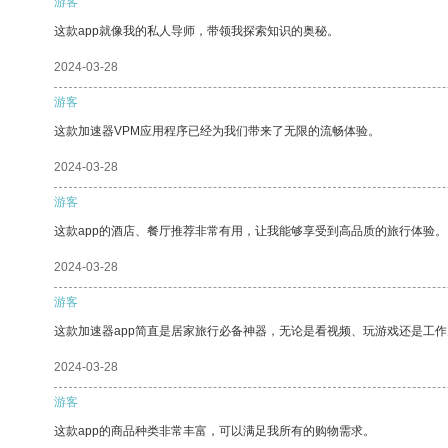
游客
这款app就像我的私人导师，带领我探索知识的奥秘。
2024-03-28
游客
这款加速器VPM应用程序已经为我们带来了无限的流畅体验。
2024-03-28
游客
这款app的酒店、餐厅推荐非常有用，让我能够享受到高品质的旅行体验。
2024-03-28
游客
这款加速器app简直是居家旅行必备神器，无论是看视频、玩游戏还是工
2024-03-28
游客
这款app的商品种类非常丰富，可以满足我所有的购物需求。