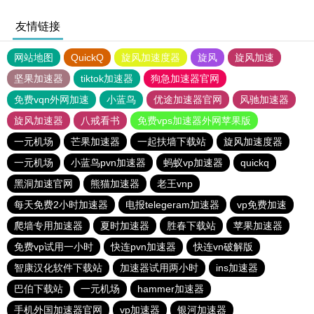
友情链接
网站地图
QuickQ
旋风加速度器
旋风
旋风加速
坚果加速器
tiktok加速器
狗急加速器官网
免费vqn外网加速
小蓝鸟
优途加速器官网
风驰加速器
旋风加速器
八戒看书
免费vps加速器外网苹果版
一元机场
芒果加速器
一起扶墙下载站
旋风加速度器
一元机场
小蓝鸟pvn加速器
蚂蚁vp加速器
quickq
黑洞加速官网
熊猫加速器
老王vnp
每天免费2小时加速器
电报telegeram加速器
vp免费加速
爬墙专用加速器
夏时加速器
胜春下载站
苹果加速器
免费vp试用一小时
快连pvn加速器
快连vn破解版
智康汉化软件下载站
加速器试用两小时
ins加速器
巴伯下载站
一元机场
hammer加速器
手机外国加速器官网
vp加速器
银河加速器