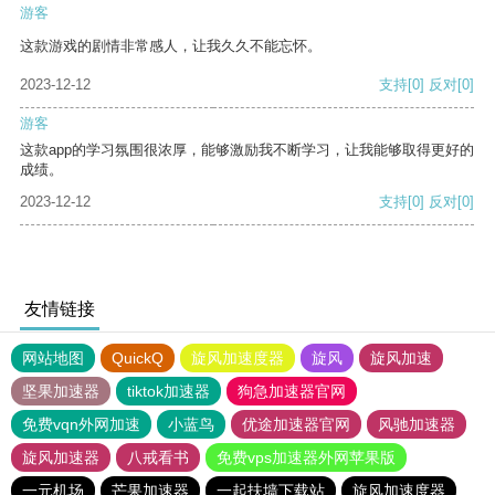
游客
这款游戏的剧情非常感人，让我久久不能忘怀。
2023-12-12
支持
[0]
反对
[0]
游客
这款app的学习氛围很浓厚，能够激励我不断学习，让我能够取得更好的
成绩。
2023-12-12
支持
[0]
反对
[0]
友情链接
网站地图
QuickQ
旋风加速度器
旋风
旋风加速
坚果加速器
tiktok加速器
狗急加速器官网
免费vqn外网加速
小蓝鸟
优途加速器官网
风驰加速器
旋风加速器
八戒看书
免费vps加速器外网苹果版
一元机场
芒果加速器
一起扶墙下载站
旋风加速度器