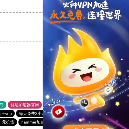
支持
[0]
反对
[0]
支持
[0]
反对
[0]
支持
[0]
反对
[0]
鸟
优途加速器官网
风驰加速器
旋风加速器
八戒看书
老王vnp
每天免费2小时加速器
电报telegeram加速器
一元机场
hammer加速器
手机外国加速器官网
vp加速器